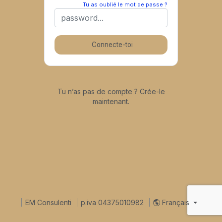
Tu as oublié le mot de passe ?
Connecte-toi
Tu n’as pas de compte ? Crée-le
maintenant.
EM Consulenti
p.iva 04375010982
Français